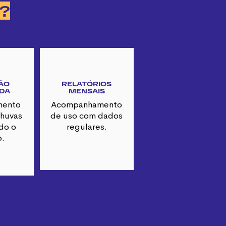
?
:
ÃO
RELATÓRIOS
DA
MENSAIS
mento
Acompanhamento
huvas
de uso com dados
do o
regulares.
o.