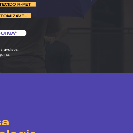
TECIDO R-PET
STOMIZÁVEL
UINA*
 avulsos,
uina.
sa