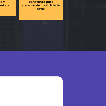
com
constante para
ntida.
garantir disponibilidade
total.