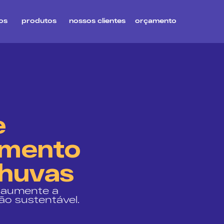
os
produtos
nossos clientes
orçamento
e
amento
chuvas
e aumente a
ão sustentável.