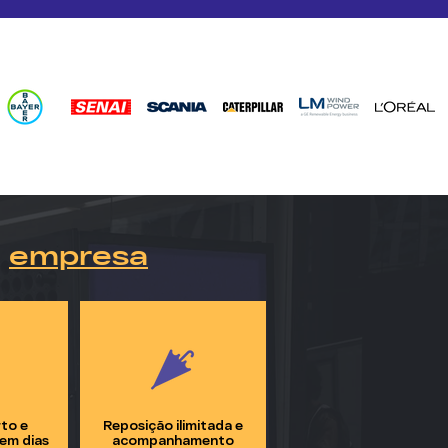
a
empresa
to e
Reposição ilimitada e
em dias
acompanhamento