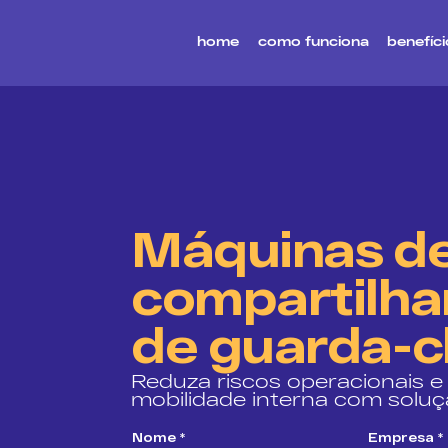
home
como funciona
benefíci
Máquinas d
compartilh
de guarda-
Reduza riscos operacionais 
mobilidade interna com soluç
Nome
*
Empresa
*