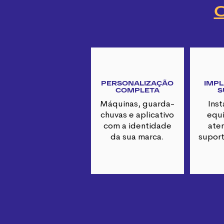
PERSONALIZAÇÃO
IMPL
COMPLETA
S
Máquinas, guarda-
Ins
chuvas e aplicativo
equ
com a identidade
ate
da sua marca.
suport