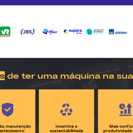
s
de ter uma máquina na su
ão, manutenção
Incentive a
Mais confor
astecimento
sustentabilidade
produtividade 