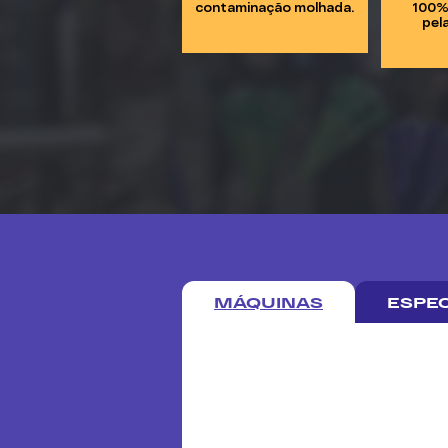
contaminação molhada.
100%
pela
MÁQUINAS
ESPEC