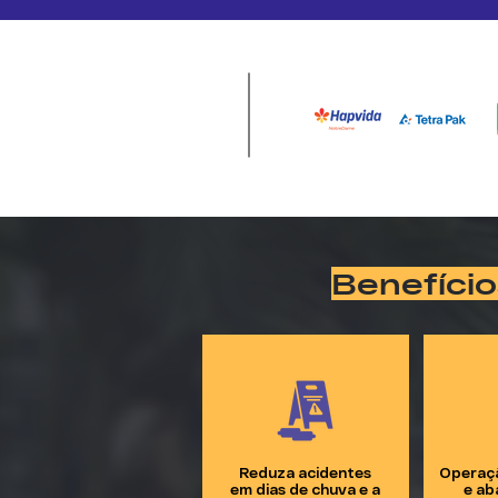
Benefício
Reduza acidentes
Operaç
em dias de chuva e a
e ab