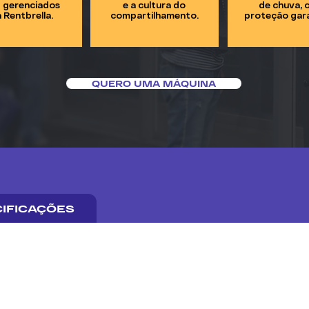
 gerenciados
e a cultura do
de chuva, 
 Rentbrella.
compartilhamento.
proteção gara
QUERO UMA MÁQUINA
IFICAÇÕES