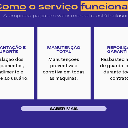
Como
o serviço
funciona
A empresa paga um valor mensal e está incluso
ANTAÇÃO E
MANUTENÇÃO
REPOSIÇ
UPORTE
TOTAL
GARANTI
talação dos
Manutenções
Reabasteci
ipamentos,
preventiva e
de guarda-c
ndimento e
corretiva em todas
durante to
e ao usuário.
as máquinas.
contrat
SABER MAIS