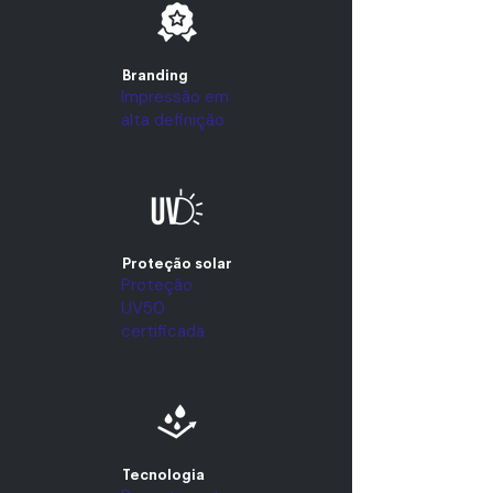
Branding
Impressão em
alta definição
Proteção solar
Proteção
UV50
certificada
Tecnologia