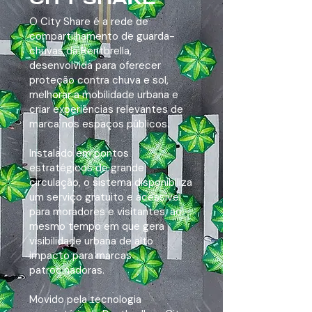
O City Share é a rede de
compartilhamento de guarda-
chuvas da Rentbrella,
desenvolvida para oferecer
proteção contra chuva e sol,
melhorar a mobilidade urbana e
criar experiências relevantes de
marca nos espaços públicos.
Instalado em pontos
estratégicos de grande
circulação, o sistema disponibiliza
um serviço gratuito e acessível
para moradores e visitantes, ao
mesmo tempo em que gera
visibilidade urbana de alto
impacto para marcas
patrocinadoras.
Movido pela tecnologia