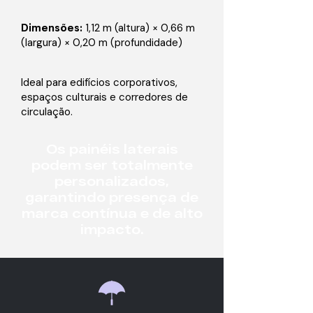
Dimensões:
1,12 m (altura) × 0,66 m
(largura) × 0,20 m (profundidade)
Ideal para edifícios corporativos,
espaços culturais e corredores de
circulação.
Os painéis laterais
podem ser totalmente
personalizados,
garantindo presença de
marca contínua e de alto
impacto.