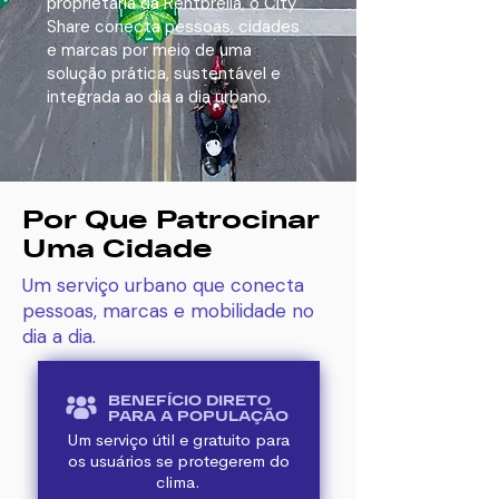
proprietária da Rentbrella, o City
Share conecta pessoas, cidades
e marcas por meio de uma
solução prática, sustentável e
integrada ao dia a dia urbano.
Por Que Patrocinar
Uma Cidade
Um serviço urbano que conecta
pessoas, marcas e mobilidade no
dia a dia.
BENEFÍCIO DIRETO
PARA A POPULAÇÃO
Um serviço útil e gratuito para
os usuários se protegerem do
clima.