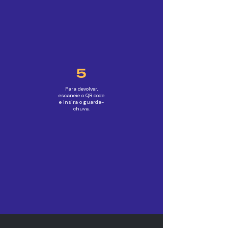
5
Para devolver,
escaneie o QR code
e insira o guarda-
chuva.