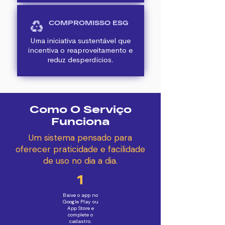
COMPROMISSO ESG
Uma iniciativa sustentável que
incentiva o reaproveitamento e
reduz desperdícios.
Como O Serviço
Funciona
Um sistema pensado para
oferecer praticidade e facilidade
de uso no dia a dia.
1
Baixe o app no
Google Play ou
App Store e
complete o
cadastro.