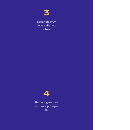
3
Escaneie o QR
code e digite o
token.
4
Retire o guarda-
chuva e proteja-
se!