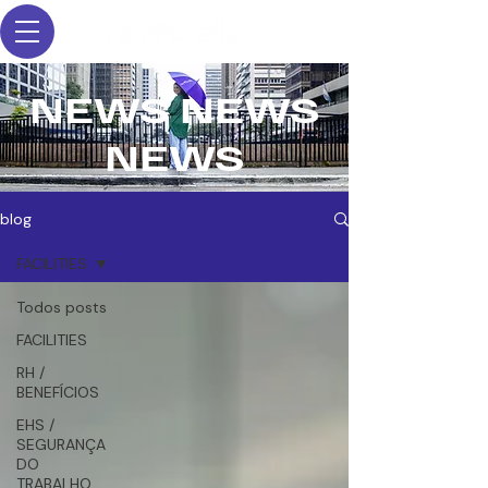
NEWS NEWS
NEWS
blog
FACILITIES
Todos posts
FACILITIES
RH /
BENEFÍCIOS
EHS /
SEGURANÇA
DO
TRABALHO