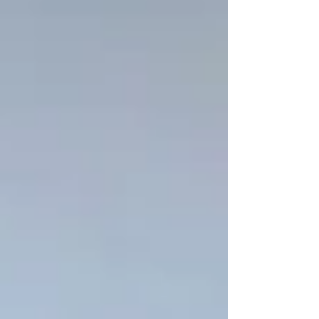
muito além disso: nosso negócio é disponibilizar um
ecossistema completo, desenvolvido para atender às
necessidades empresariais de forma integrada e
eficiente. Por trás de cada máquina Rentbrella existe
uma robusta infraestrutura te