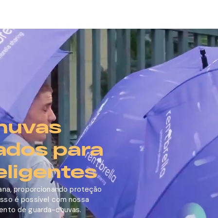
sobre nós
sustentabilidade
mídia & patrocínio
para empre
huvas
ados para
eligentes
ana, proporcionando proteção
o isso é possível com nossa
ento de guarda-chuvas.