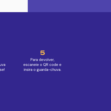
5
o
Para devolver,
uva
escaneie o QR code e
se!
insira o guarda-chuva.