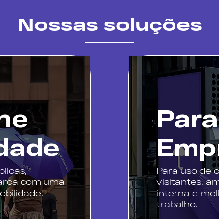
Nossas soluções
ne
Para
dade
Emp
licas,
Para uso de 
arca com uma
visitantes, a
bilidade.
interna e mel
trabalho.