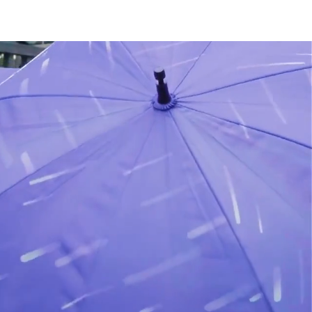
sas
suporte para usuários
blog