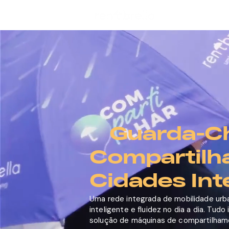
Guarda-C
Compartilh
Cidades Int
Uma rede integrada de mobilidade urb
inteligente e fluidez no dia a dia. Tud
solução de máquinas de compartilham