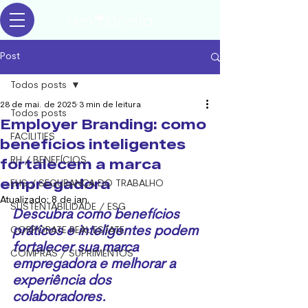
Post
Todos posts
28 de mai. de 2025
3 min de leitura
Todos posts
Employer Branding: como
FACILITIES
benefícios inteligentes
fortalecem a marca
RH / BENEFÍCIOS
empregadora
EHS / SEGURANÇA DO TRABALHO
Atualizado:
8 de jan.
SUSTENTABILIDADE / ESG
Descubra como benefícios 
práticos e inteligentes podem 
CORPORATE REAL ESTATE
fortalecer sua marca
COMPRAS / SUPRIMENTOS
empregadora e melhorar a 
experiência dos 
colaboradores.